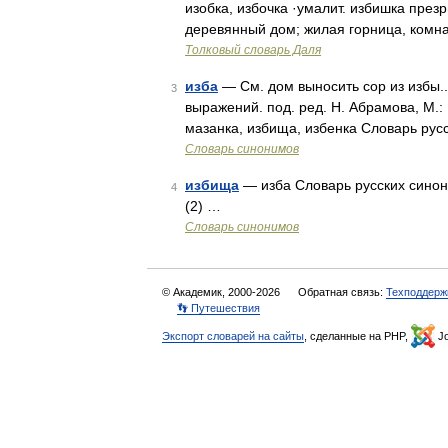
изобка, избочка ·умалит. избишка презр
деревянный дом; жилая горница, комна
Толковый словарь Даля
изба
— См. дом выносить сор из избы.
3
выражений. под. ред. Н. Абрамова, М.: 
мазанка, избища, избенка Словарь ру
Словарь синонимов
избища
— изба Словарь русских синони
4
(2) …
Словарь синонимов
© Академик, 2000-2026
Обратная связь:
Техподдерж
👣 Путешествия
Экспорт словарей на сайты
, сделанные на PHP,
Jo