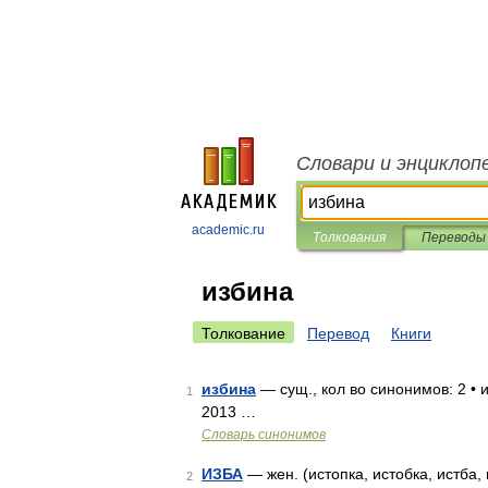
Словари и энциклоп
academic.ru
Толкования
Переводы
избина
Толкование
Перевод
Книги
избина
— сущ., кол во синонимов: 2 • 
1
2013 …
Словарь синонимов
ИЗБА
— жен. (истопка, истобка, истба, 
2