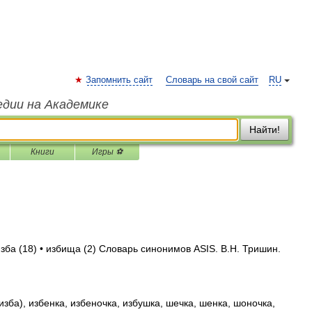
Запомнить сайт
Словарь на свой сайт
RU
едии на Академике
Найти!
Книги
Игры ⚽
изба (18) • избища (2) Словарь синонимов ASIS. В.Н. Тришин.
изба), избенка, избеночка, избушка, шечка, шенка, шоночка,