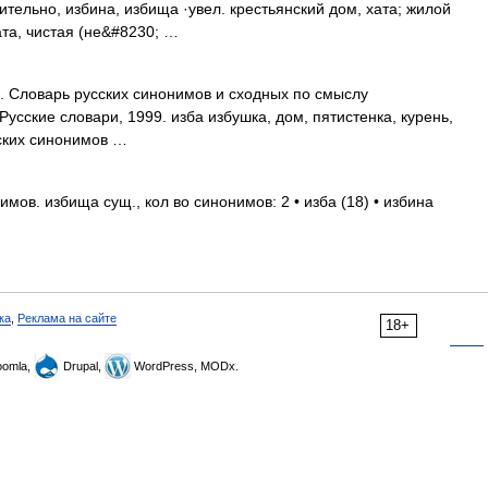
ительно, избина, избища ·увел. крестьянский дом, хата; жилой
та, чистая (не&#8230; …
.. Словарь русских синонимов и сходных по смыслу
Русские словари, 1999. изба избушка, дом, пятистенка, курень,
сских синонимов …
мов. избища сущ., кол во синонимов: 2 • изба (18) • избина
ка
,
Реклама на сайте
18+
omla,
Drupal,
WordPress, MODx.